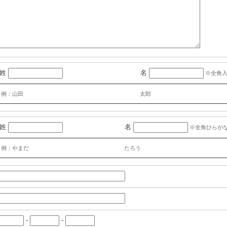
姓
名
※全角
例：山田
太郎
姓
名
※全角ひらが
例：やまだ
たろう
-
-