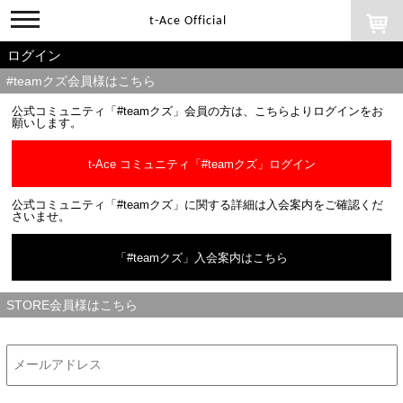
toggle
t-Ace Official
navigation
ログイン
#teamクズ会員様はこちら
公式コミュニティ「#teamクズ」会員の方は、こちらよりログインをお
願いします。
t-Ace コミュニティ「#teamクズ」ログイン
公式コミュニティ「#teamクズ」に関する詳細は入会案内をご確認くだ
さいませ。
「#teamクズ」入会案内はこちら
STORE会員様はこちら