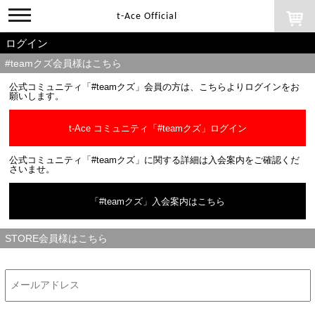
toggle
t-Ace Official
navigation
ログイン
#teamクズ会員様はこちら
公式コミュニティ「#teamクズ」会員の方は、こちらよりログインをお
願いします。
t-Ace コミュニティ「#teamクズ」ログイン
公式コミュニティ「#teamクズ」に関する詳細は入会案内をご確認くだ
さいませ。
「#teamクズ」入会案内はこちら
STORE会員様はこちら