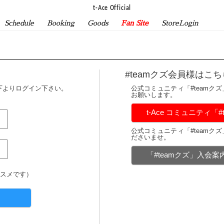
t-Ace Official
Schedule
Booking
Goods
Fan Site
StoreLogin
#teamクズ会員様はこち
下よりログイン下さい。
公式コミュニティ「#teamク
お願いします。
t-Ace コミュニティ「
公式コミュニティ「#teamク
ださいませ。
「#teamクズ」入会
スメです）