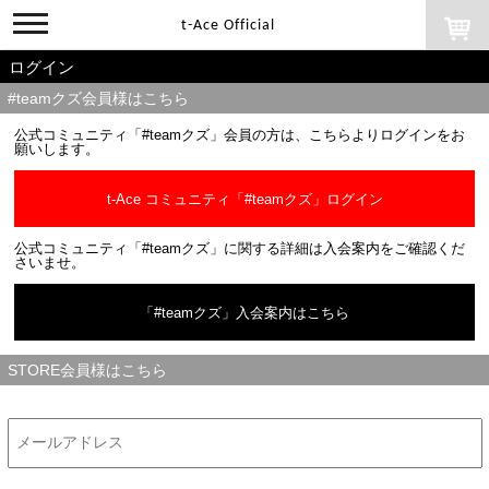
toggle
t-Ace Official
navigation
ログイン
#teamクズ会員様はこちら
公式コミュニティ「#teamクズ」会員の方は、こちらよりログインをお
願いします。
t-Ace コミュニティ「#teamクズ」ログイン
公式コミュニティ「#teamクズ」に関する詳細は入会案内をご確認くだ
さいませ。
「#teamクズ」入会案内はこちら
STORE会員様はこちら