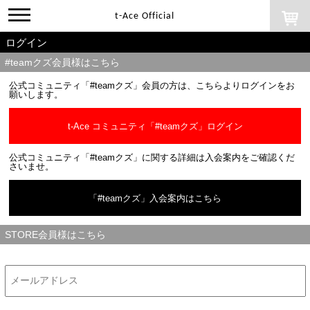
toggle
t-Ace Official
navigation
ログイン
#teamクズ会員様はこちら
公式コミュニティ「#teamクズ」会員の方は、こちらよりログインをお
願いします。
t-Ace コミュニティ「#teamクズ」ログイン
公式コミュニティ「#teamクズ」に関する詳細は入会案内をご確認くだ
さいませ。
「#teamクズ」入会案内はこちら
STORE会員様はこちら