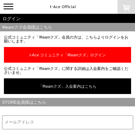
toggle
t-Ace Official
navigation
ログイン
#teamクズ会員様はこちら
公式コミュニティ「#teamクズ」会員の方は、こちらよりログインをお
願いします。
t-Ace コミュニティ「#teamクズ」ログイン
公式コミュニティ「#teamクズ」に関する詳細は入会案内をご確認くだ
さいませ。
「#teamクズ」入会案内はこちら
STORE会員様はこちら