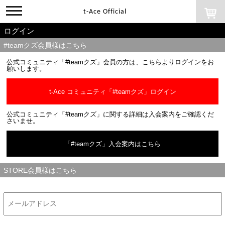
toggle
t-Ace Official
navigation
ログイン
#teamクズ会員様はこちら
公式コミュニティ「#teamクズ」会員の方は、こちらよりログインをお
願いします。
t-Ace コミュニティ「#teamクズ」ログイン
公式コミュニティ「#teamクズ」に関する詳細は入会案内をご確認くだ
さいませ。
「#teamクズ」入会案内はこちら
STORE会員様はこちら