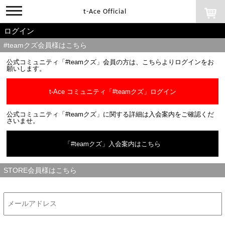
toggle
t-Ace Official
navigation
ログイン
#teamクズ会員様はこちら
公式コミュニティ「#teamクズ」会員の方は、こちらよりログインをお
願いします。
t-Ace コミュニティ「#teamクズ」ログイン
公式コミュニティ「#teamクズ」に関する詳細は入会案内をご確認くだ
さいませ。
「#teamクズ」入会案内はこちら
STORE会員様はこちら