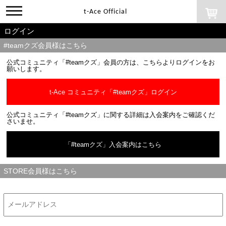
toggle
t-Ace Official
navigation
ログイン
#teamクズ会員様はこちら
公式コミュニティ「#teamクズ」会員の方は、こちらよりログインをお
願いします。
t-Ace コミュニティ「#teamクズ」ログイン
公式コミュニティ「#teamクズ」に関する詳細は入会案内をご確認くだ
さいませ。
「#teamクズ」入会案内はこちら
STORE会員様はこちら