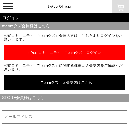
toggle
t-Ace Official
navigation
ログイン
#teamクズ会員様はこちら
公式コミュニティ「#teamクズ」会員の方は、こちらよりログインをお
願いします。
t-Ace コミュニティ「#teamクズ」ログイン
公式コミュニティ「#teamクズ」に関する詳細は入会案内をご確認くだ
さいませ。
「#teamクズ」入会案内はこちら
STORE会員様はこちら