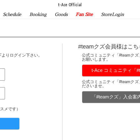
t-Ace Official
Schedule
Booking
Goods
Fan Site
StoreLogin
#teamクズ会員様はこち
下よりログイン下さい。
公式コミュニティ「#teamク
お願いします。
t-Ace コミュニティ「
公式コミュニティ「#teamク
ださいませ。
「#teamクズ」入会
スメです）