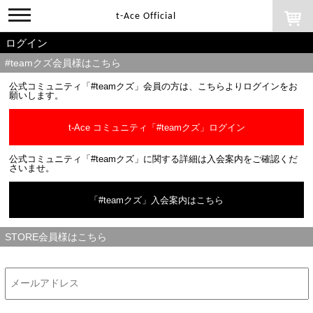
toggle
t-Ace Official
navigation
ログイン
#teamクズ会員様はこちら
公式コミュニティ「#teamクズ」会員の方は、こちらよりログインをお
願いします。
t-Ace コミュニティ「#teamクズ」ログイン
公式コミュニティ「#teamクズ」に関する詳細は入会案内をご確認くだ
さいませ。
「#teamクズ」入会案内はこちら
STORE会員様はこちら