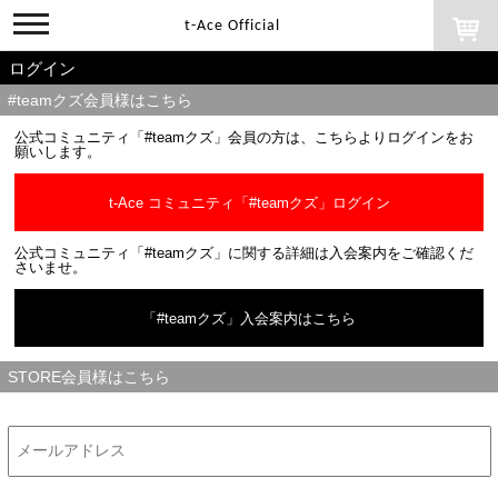
toggle
t-Ace Official
navigation
ログイン
#teamクズ会員様はこちら
公式コミュニティ「#teamクズ」会員の方は、こちらよりログインをお
願いします。
t-Ace コミュニティ「#teamクズ」ログイン
公式コミュニティ「#teamクズ」に関する詳細は入会案内をご確認くだ
さいませ。
「#teamクズ」入会案内はこちら
STORE会員様はこちら