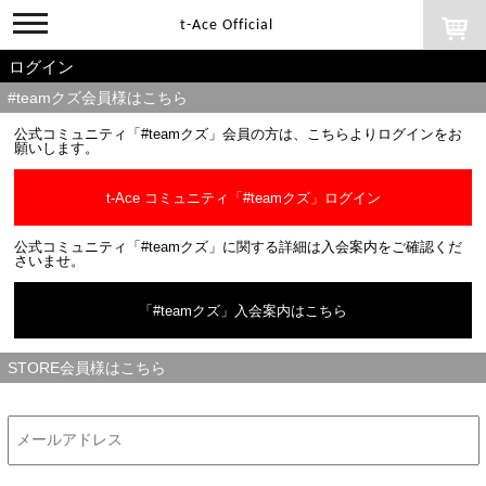
toggle
t-Ace Official
navigation
ログイン
#teamクズ会員様はこちら
公式コミュニティ「#teamクズ」会員の方は、こちらよりログインをお
願いします。
t-Ace コミュニティ「#teamクズ」ログイン
公式コミュニティ「#teamクズ」に関する詳細は入会案内をご確認くだ
さいませ。
「#teamクズ」入会案内はこちら
STORE会員様はこちら