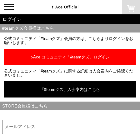
toggle
t-Ace Official
navigation
ログイン
#teamクズ会員様はこちら
公式コミュニティ「#teamクズ」会員の方は、こちらよりログインをお
願いします。
t-Ace コミュニティ「#teamクズ」ログイン
公式コミュニティ「#teamクズ」に関する詳細は入会案内をご確認くだ
さいませ。
「#teamクズ」入会案内はこちら
STORE会員様はこちら