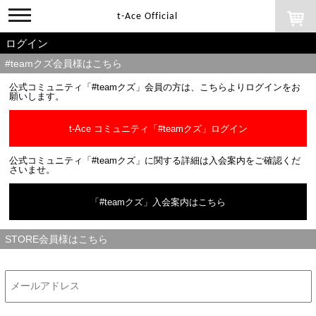
toggle
t-Ace Official
navigation
ログイン
#teamクズ会員様はこちら
公式コミュニティ「#teamクズ」会員の方は、こちらよりログインをお
願いします。
t-Ace コミュニティ「#teamクズ」ログイン
公式コミュニティ「#teamクズ」に関する詳細は入会案内をご確認くだ
さいませ。
「#teamクズ」入会案内はこちら
STORE会員様はこちら