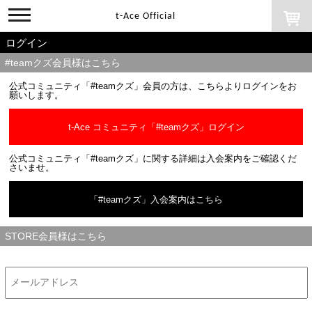
toggle
t-Ace Official
navigation
ログイン
#teamクズ会員様はこちら
公式コミュニティ「#teamクズ」会員の方は、こちらよりログインをお
願いします。
t-Ace コミュニティ「#teamクズ」ログイン
公式コミュニティ「#teamクズ」に関する詳細は入会案内をご確認くだ
さいませ。
「#teamクズ」入会案内はこちら
STORE会員様はこちら