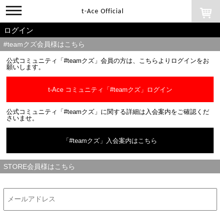
toggle
t-Ace Official
navigation
ログイン
#teamクズ会員様はこちら
公式コミュニティ「#teamクズ」会員の方は、こちらよりログインをお
願いします。
t-Ace コミュニティ「#teamクズ」ログイン
公式コミュニティ「#teamクズ」に関する詳細は入会案内をご確認くだ
さいませ。
「#teamクズ」入会案内はこちら
STORE会員様はこちら