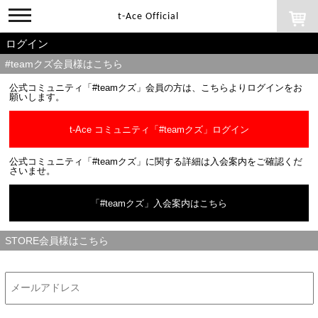
toggle
t-Ace Official
navigation
ログイン
#teamクズ会員様はこちら
公式コミュニティ「#teamクズ」会員の方は、こちらよりログインをお
願いします。
t-Ace コミュニティ「#teamクズ」ログイン
公式コミュニティ「#teamクズ」に関する詳細は入会案内をご確認くだ
さいませ。
「#teamクズ」入会案内はこちら
STORE会員様はこちら