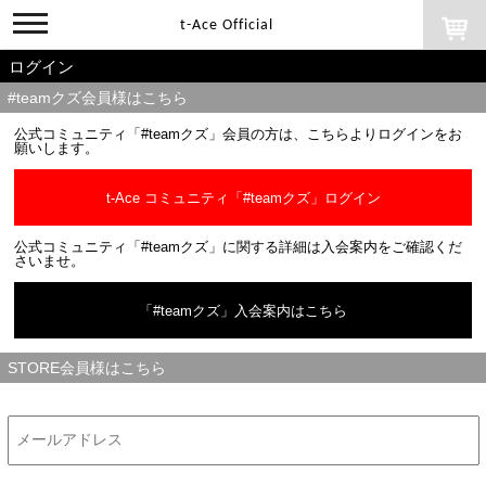
toggle
t-Ace Official
navigation
ログイン
#teamクズ会員様はこちら
公式コミュニティ「#teamクズ」会員の方は、こちらよりログインをお
願いします。
t-Ace コミュニティ「#teamクズ」ログイン
公式コミュニティ「#teamクズ」に関する詳細は入会案内をご確認くだ
さいませ。
「#teamクズ」入会案内はこちら
STORE会員様はこちら