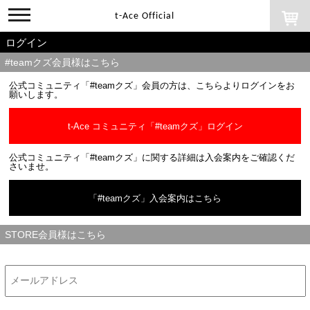
toggle
t-Ace Official
navigation
ログイン
#teamクズ会員様はこちら
公式コミュニティ「#teamクズ」会員の方は、こちらよりログインをお
願いします。
t-Ace コミュニティ「#teamクズ」ログイン
公式コミュニティ「#teamクズ」に関する詳細は入会案内をご確認くだ
さいませ。
「#teamクズ」入会案内はこちら
STORE会員様はこちら