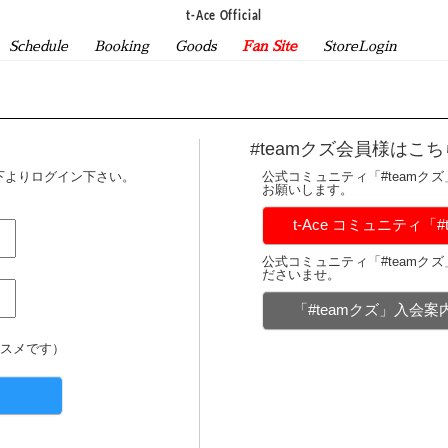
t-Ace Official
Schedule
Booking
Goods
Fan Site
StoreLogin
#teamクズ会員様はこち
下よりログイン下さい。
公式コミュニティ「#teamク
お願いします。
t-Ace コミュニティ「
公式コミュニティ「#teamク
ださいませ。
「#teamクズ」入会
スメです）