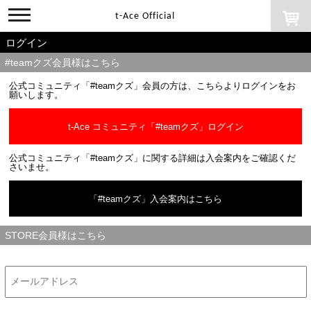
toggle
t-Ace Official
navigation
ログイン
#teamクズ会員様はこちら
公式コミュニティ「#teamクズ」会員の方は、こちらよりログインをお
願いします。
t-Ace コミュニティ「#teamクズ」ログイン
公式コミュニティ「#teamクズ」に関する詳細は入会案内をご確認くだ
さいませ。
「#teamクズ」入会案内はこちら
STORE会員様はこちら