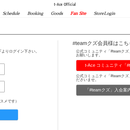
t-Ace Official
Schedule
Booking
Goods
Fan Site
StoreLogin
#teamクズ会員様はこち
下よりログイン下さい。
公式コミュニティ「#teamク
お願いします。
t-Ace コミュニティ「
公式コミュニティ「#teamク
ださいませ。
「#teamクズ」入会
スメです）