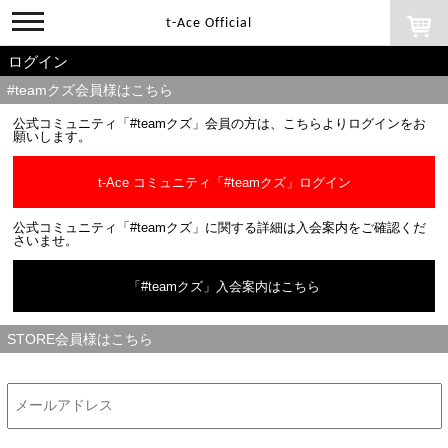
toggle
t-Ace Official
navigation
ログイン
#teamクズ会員様はこちら
公式コミュニティ「#teamクズ」会員の方は、こちらよりログインをお
願いします。
t-Ace コミュニティ「#teamクズ」ログイン
公式コミュニティ「#teamクズ」に関する詳細は入会案内をご確認くだ
さいませ。
「#teamクズ」入会案内はこちら
STORE会員様はこちら