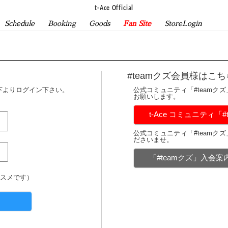
t-Ace Official
Schedule
Booking
Goods
Fan Site
StoreLogin
#teamクズ会員様はこち
下よりログイン下さい。
公式コミュニティ「#teamク
お願いします。
t-Ace コミュニティ「
公式コミュニティ「#teamク
ださいませ。
「#teamクズ」入会
スメです）