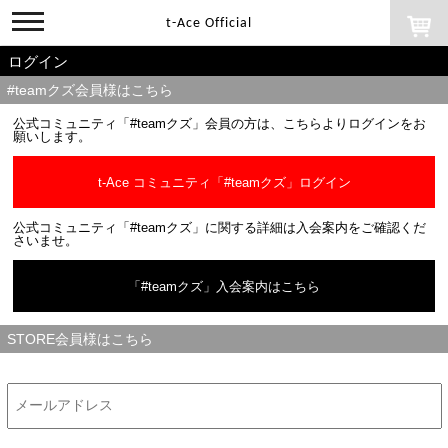
toggle
t-Ace Official
navigation
ログイン
#teamクズ会員様はこちら
公式コミュニティ「#teamクズ」会員の方は、こちらよりログインをお
願いします。
t-Ace コミュニティ「#teamクズ」ログイン
公式コミュニティ「#teamクズ」に関する詳細は入会案内をご確認くだ
さいませ。
「#teamクズ」入会案内はこちら
STORE会員様はこちら