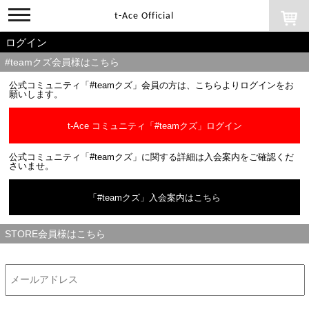
toggle
t-Ace Official
navigation
ログイン
#teamクズ会員様はこちら
公式コミュニティ「#teamクズ」会員の方は、こちらよりログインをお
願いします。
t-Ace コミュニティ「#teamクズ」ログイン
公式コミュニティ「#teamクズ」に関する詳細は入会案内をご確認くだ
さいませ。
「#teamクズ」入会案内はこちら
STORE会員様はこちら