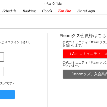
t-Ace Official
Schedule
Booking
Goods
Fan Site
StoreLogin
#teamクズ会員様はこち
下よりログイン下さい。
公式コミュニティ「#teamク
お願いします。
t-Ace コミュニティ「
公式コミュニティ「#teamク
ださいませ。
「#teamクズ」入会
スメです）