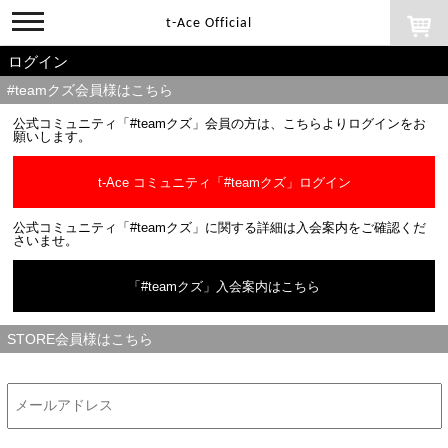
toggle
t-Ace Official
navigation
ログイン
#teamクズ会員様はこちら
公式コミュニティ「#teamクズ」会員の方は、こちらよりログインをお
願いします。
t-Ace コミュニティ「#teamクズ」ログイン
公式コミュニティ「#teamクズ」に関する詳細は入会案内をご確認くだ
さいませ。
「#teamクズ」入会案内はこちら
STORE会員様はこちら