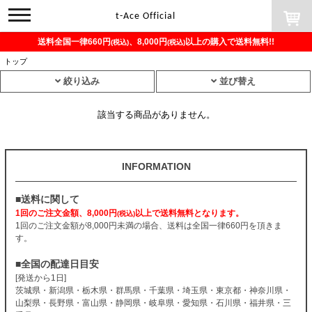
toggle
t-Ace Official
navigation
送料全国一律660円
、8,000円
以上の購入で送料無料!!
(税込)
(税込)
トップ
絞り込み
並び替え
該当する商品がありません。
INFORMATION
■送料に関して
1回のご注文金額、8,000円
以上で送料無料となります。
(税込)
1回のご注文金額が8,000円未満の場合、送料は全国一律660円を頂きま
す。
■全国の配達日目安
[発送から1日]
茨城県・新潟県・栃木県・群馬県・千葉県・埼玉県・東京都・神奈川県・
山梨県・長野県・富山県・静岡県・岐阜県・愛知県・石川県・福井県・三