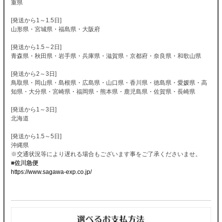
重県
[発送から1～1.5日]
山形県・宮城県・福島県・大阪府
[発送から1.5～2日]
青森県・秋田県・岩手県・兵庫県・滋賀県・京都府・奈良県・和歌山県
[発送から2～3日]
鳥取県・岡山県・島根県・広島県・山口県・香川県・徳島県・愛媛県・高
知県・大分県・宮崎県・福岡県・熊本県・鹿児島県・佐賀県・長崎県
[発送から1～3日]
北海道
[発送から1.5～5日]
沖縄県
※交通状況等により遅れる場合もございます事をご了承くださいませ。
■佐川急便
https://www.sagawa-exp.co.jp/