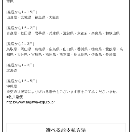
重県
[発送から1～1.5日]
山形県・宮城県・福島県・大阪府
[発送から1.5～2日]
青森県・秋田県・岩手県・兵庫県・滋賀県・京都府・奈良県・和歌山県
[発送から2～3日]
鳥取県・岡山県・島根県・広島県・山口県・香川県・徳島県・愛媛県・高
知県・大分県・宮崎県・福岡県・熊本県・鹿児島県・佐賀県・長崎県
[発送から1～3日]
北海道
[発送から1.5～5日]
沖縄県
※交通状況等により遅れる場合もございます事をご了承くださいませ。
■佐川急便
https://www.sagawa-exp.co.jp/