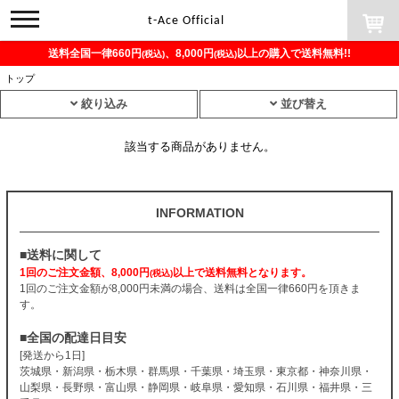
toggle
t-Ace Official
navigation
送料全国一律660円
、8,000円
以上の購入で送料無料!!
(税込)
(税込)
トップ
絞り込み
並び替え
該当する商品がありません。
INFORMATION
■送料に関して
1回のご注文金額、8,000円
以上で送料無料となります。
(税込)
1回のご注文金額が8,000円未満の場合、送料は全国一律660円を頂きま
す。
■全国の配達日目安
[発送から1日]
茨城県・新潟県・栃木県・群馬県・千葉県・埼玉県・東京都・神奈川県・
山梨県・長野県・富山県・静岡県・岐阜県・愛知県・石川県・福井県・三