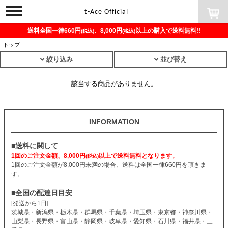
toggle
t-Ace Official
navigation
送料全国一律660円
、8,000円
以上の購入で送料無料!!
(税込)
(税込)
トップ
絞り込み
並び替え
該当する商品がありません。
INFORMATION
■送料に関して
1回のご注文金額、8,000円
以上で送料無料となります。
(税込)
1回のご注文金額が8,000円未満の場合、送料は全国一律660円を頂きま
す。
■全国の配達日目安
[発送から1日]
茨城県・新潟県・栃木県・群馬県・千葉県・埼玉県・東京都・神奈川県・
山梨県・長野県・富山県・静岡県・岐阜県・愛知県・石川県・福井県・三