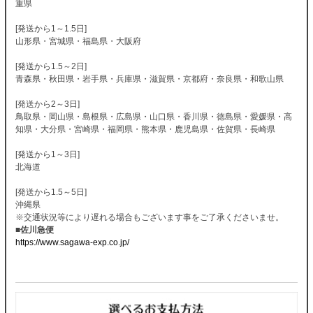
重県
[発送から1～1.5日]
山形県・宮城県・福島県・大阪府
[発送から1.5～2日]
青森県・秋田県・岩手県・兵庫県・滋賀県・京都府・奈良県・和歌山県
[発送から2～3日]
鳥取県・岡山県・島根県・広島県・山口県・香川県・徳島県・愛媛県・高
知県・大分県・宮崎県・福岡県・熊本県・鹿児島県・佐賀県・長崎県
[発送から1～3日]
北海道
[発送から1.5～5日]
沖縄県
※交通状況等により遅れる場合もございます事をご了承くださいませ。
■佐川急便
https://www.sagawa-exp.co.jp/