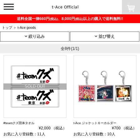
toggle
t-Ace Official
navigation
送料全国一律660円
、8,000円
以上の購入で送料無料!!
(税込)
(税込)
トップ
＞
t-Ace goods
絞り込み
並び替え
全8件
(1/1)
SOLD OUT
#teamクズ団体タオル
t-Ace ジャケットキーホルダー
¥2,000 （税込）
¥700 （税込）
お気に入り登録数：11人
お気に入り登録数：10人