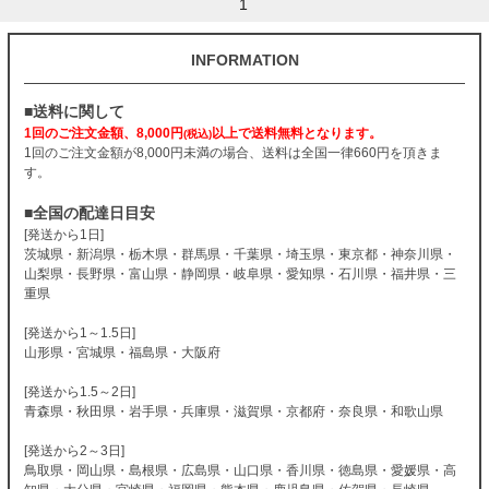
1
INFORMATION
■送料に関して
1回のご注文金額、8,000円
以上で送料無料となります。
(税込)
1回のご注文金額が8,000円未満の場合、送料は全国一律660円を頂きま
す。
■全国の配達日目安
[発送から1日]
茨城県・新潟県・栃木県・群馬県・千葉県・埼玉県・東京都・神奈川県・
山梨県・長野県・富山県・静岡県・岐阜県・愛知県・石川県・福井県・三
重県
[発送から1～1.5日]
山形県・宮城県・福島県・大阪府
[発送から1.5～2日]
青森県・秋田県・岩手県・兵庫県・滋賀県・京都府・奈良県・和歌山県
[発送から2～3日]
鳥取県・岡山県・島根県・広島県・山口県・香川県・徳島県・愛媛県・高