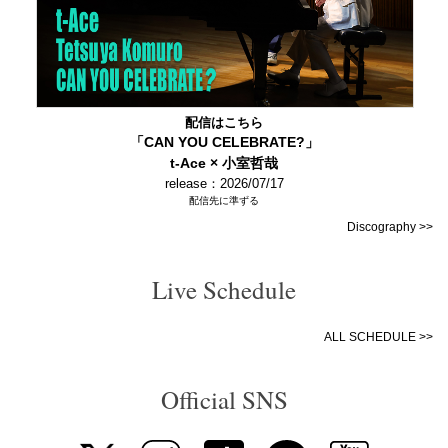
配信はこちら
「CAN YOU CELEBRATE?」
t-Ace × 小室哲哉
release：2026/07/17
配信先に準ずる
Discography >>
Live Schedule
ALL SCHEDULE >>
Official SNS