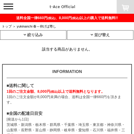
toggle
t-Ace Official
navigation
送料全国一律660円
、8,000円
以上の購入で送料無料!!
(税込)
(税込)
トップ
＞
yukinanchi 春～仰げば尊し
絞り込み
並び替え
該当する商品がありません。
INFORMATION
■送料に関して
1回のご注文金額、8,000円
以上で送料無料となります。
(税込)
1回のご注文金額が8,000円未満の場合、送料は全国一律660円を頂きま
す。
■全国の配達日目安
[発送から1日]
茨城県・新潟県・栃木県・群馬県・千葉県・埼玉県・東京都・神奈川県・
山梨県・長野県・富山県・静岡県・岐阜県・愛知県・石川県・福井県・三