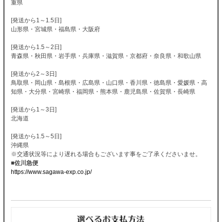
重県
[発送から1～1.5日]
山形県・宮城県・福島県・大阪府
[発送から1.5～2日]
青森県・秋田県・岩手県・兵庫県・滋賀県・京都府・奈良県・和歌山県
[発送から2～3日]
鳥取県・岡山県・島根県・広島県・山口県・香川県・徳島県・愛媛県・高
知県・大分県・宮崎県・福岡県・熊本県・鹿児島県・佐賀県・長崎県
[発送から1～3日]
北海道
[発送から1.5～5日]
沖縄県
※交通状況等により遅れる場合もございます事をご了承くださいませ。
■佐川急便
https://www.sagawa-exp.co.jp/