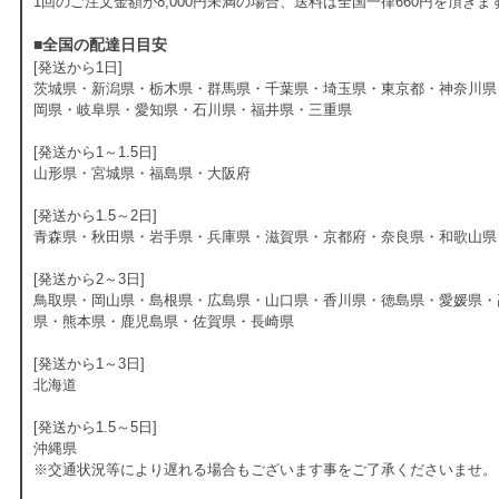
1回のご注文金額が8,000円未満の場合、送料は全国一律660円を頂きま
■全国の配達日目安
[発送から1日]
茨城県・新潟県・栃木県・群馬県・千葉県・埼玉県・東京都・神奈川県
岡県・岐阜県・愛知県・石川県・福井県・三重県
[発送から1～1.5日]
山形県・宮城県・福島県・大阪府
[発送から1.5～2日]
青森県・秋田県・岩手県・兵庫県・滋賀県・京都府・奈良県・和歌山県
[発送から2～3日]
鳥取県・岡山県・島根県・広島県・山口県・香川県・徳島県・愛媛県・
県・熊本県・鹿児島県・佐賀県・長崎県
[発送から1～3日]
北海道
[発送から1.5～5日]
沖縄県
※交通状況等により遅れる場合もございます事をご了承くださいませ。