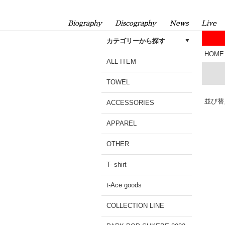
Biography
Discography
News
Live
カテゴリーから探す
HOME
ALL ITEM
TOWEL
並び替
ACCESSORIES
APPAREL
OTHER
T- shirt
t-Ace goods
COLLECTION LINE