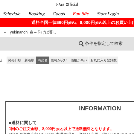
t-Ace Official
Schedule
Booking
Goods
Fan Site
StoreLogin
送料全国一律660円
、8,000円
以上のお買い上げ
(税込)
(税込)
»
yukinanchi 春～仰げば尊し
条件を指定して検索
え
発売日順
新着順
商品名
価格が安い
価格が高い
お気に入り登録数
INFORMATION
■送料に関して
1回のご注文金額、8,000円
以上で送料無料となります。
(税込)