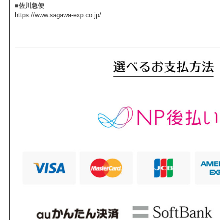
■佐川急便
https://www.sagawa-exp.co.jp/