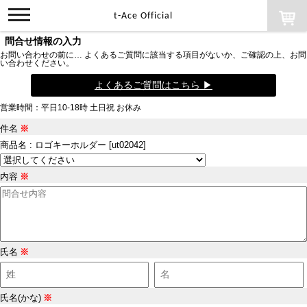
toggle
t-Ace Official
navigation
問合せ情報の入力
お問い合わせの前に… よくあるご質問に該当する項目がないか、ご確認の上、お問
い合わせください。
よくあるご質問はこちら ▶
営業時間：平日10-18時 土日祝 お休み
件名
※
商品名 : ロゴキーホルダー [ut02042]
内容
※
氏名
※
氏名(かな)
※