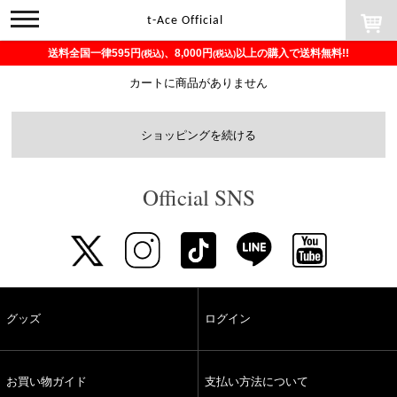
toggle
t-Ace Official
navigation
送料全国一律595円
、8,000円
以上の購入で送料無料!!
(税込)
(税込)
カートに商品がありません
ショッピングを続ける
Official SNS
グッズ
ログイン
お買い物ガイド
支払い方法について