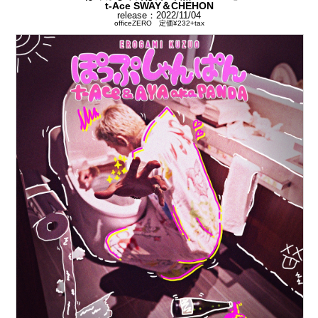
t-Ace SWAY＆CHEHON
release：2022/11/04
officeZERO 定価¥232+tax