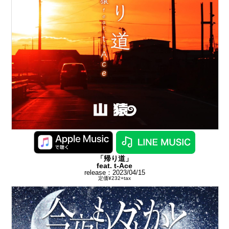
「帰り道」
feat. t-Ace
release：2023/04/15
定価¥232+tax