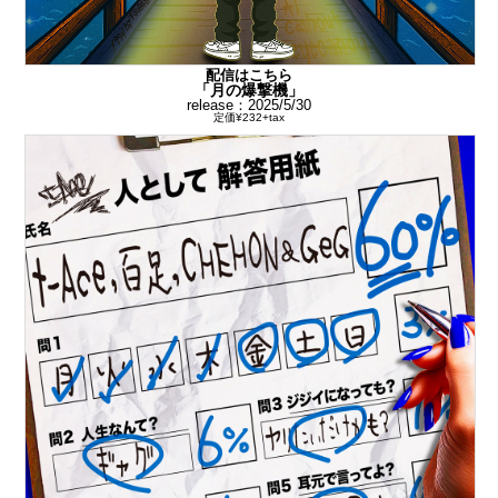
配信はこちら
「月の爆撃機」
release：2025/5/30
定価¥232+tax