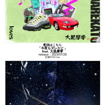
配信はこちら
「今夜もダレかと」
feat. 大黒摩季
release：2023/07/28
定価¥232+tax