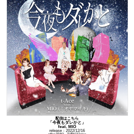
配信はこちら
「今夜もダレかと」
feat. MIO
release：2022/12/16
officeZERO 定価¥232+tax