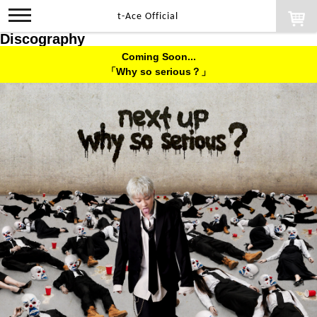
toggle
t-Ace Official
navigation
Discography
Coming Soon...
「Why so serious？」