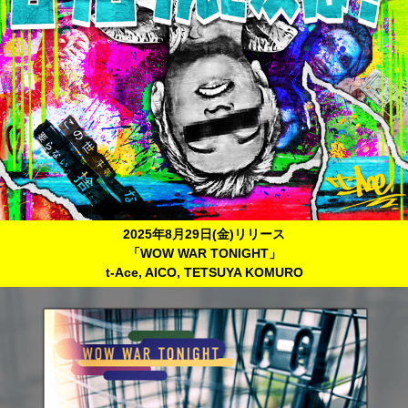
2025年8月29日(金)リリース
「WOW WAR TONIGHT」
t-Ace, AICO, TETSUYA KOMURO