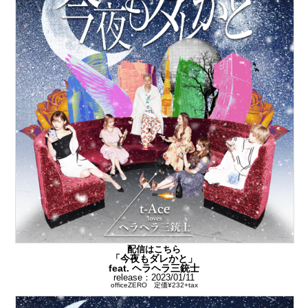
配信はこちら
「今夜もダレかと」
feat. ヘラヘラ三銃士
release：2023/01/11
officeZERO 定価¥232+tax