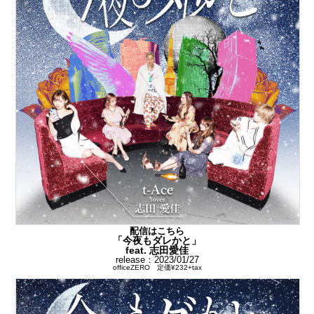
配信はこちら
「今夜もダレかと」
feat. 志田愛佳
release：2023/01/27
officeZERO 定価¥232+tax