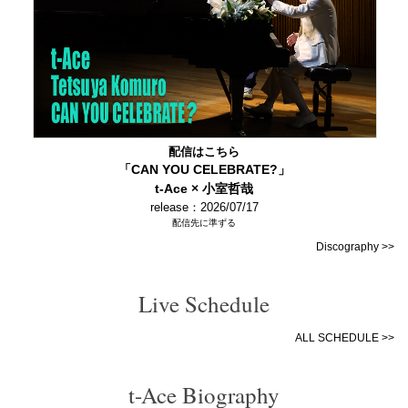
配信はこちら
「CAN YOU CELEBRATE?」
t-Ace × 小室哲哉
release：2026/07/17
配信先に準ずる
Discography >>
Live Schedule
ALL SCHEDULE >>
t-Ace Biography