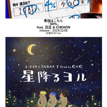
配信はこちら
「60%」
feat. 百足 & CHEHON
release：2024/11/06
定価¥232+tax