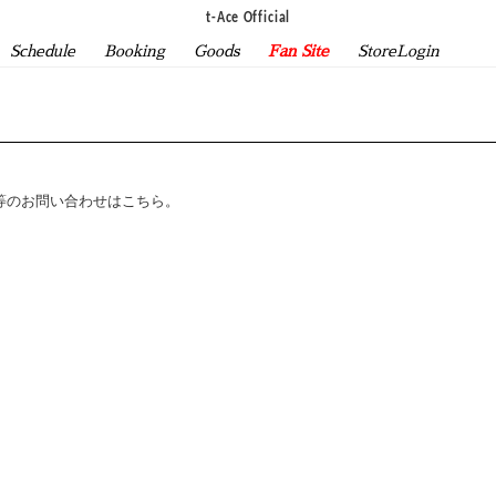
t-Ace Official
Schedule
Booking
Goods
Fan Site
StoreLogin
等のお問い合わせはこちら。