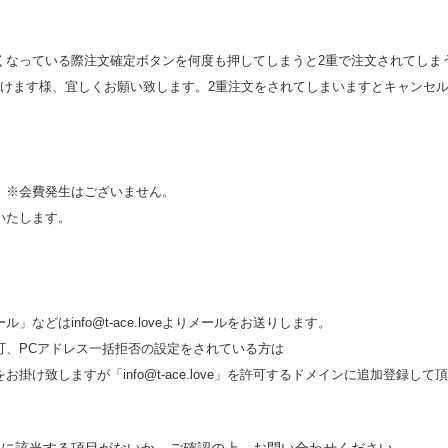
くなっている際注文確定ボタンを何度も押してしまうと2重で注文されてしま
頂けます様、宜しくお願い致します。2重注文をされてしまいますとキャンセ
。※会費発生はございません。
いたします。
などはinfo@t-ace.loveよりメールをお送りします。
可、PCアドレス一括拒否の設定をされている方は
掛け致しますが「info@t-ace.love」を許可するドメインに追加登録し