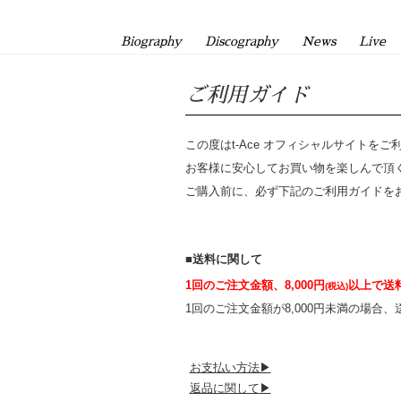
Biography
Discography
News
Live
ご利用ガイド
この度はt-Ace オフィシャルサイトを
お客様に安心してお買い物を楽しんで頂
ご購入前に、必ず下記のご利用ガイドを
■送料に関して
1回のご注文金額、8,000円
以上で送
(税込)
1回のご注文金額が8,000円未満の場合、
お支払い方法▶
返品に関して▶