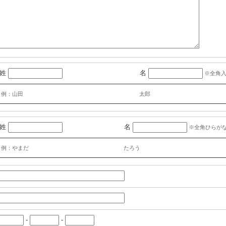
姓
名
※全角
例：山田
太郎
姓
名
※全角ひらが
例：やまだ
たろう
-
-