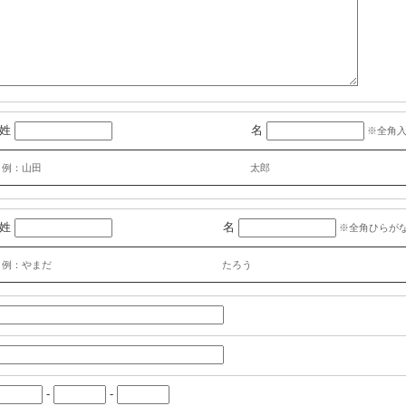
姓
名
※全角
例：山田
太郎
姓
名
※全角ひらが
例：やまだ
たろう
-
-