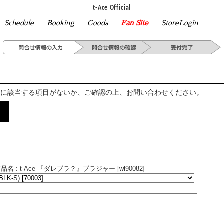
t-Ace Official
Schedule
Booking
Goods
Fan Site
StoreLogin
問に該当する項目がないか、ご確認の上、お問い合わせください。
品名 : t-Ace 『ダレブラ？』ブラジャー [wl90082]