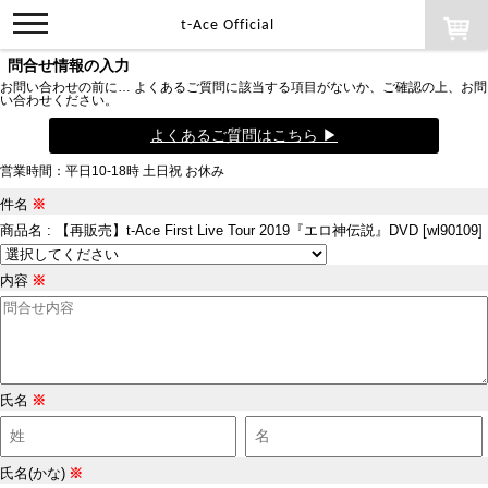
toggle
t-Ace Official
navigation
問合せ情報の入力
お問い合わせの前に… よくあるご質問に該当する項目がないか、ご確認の上、お問
い合わせください。
よくあるご質問はこちら ▶
営業時間：平日10-18時 土日祝 お休み
件名
※
商品名 : 【再販売】t-Ace First Live Tour 2019『エロ神伝説』DVD [wl90109]
内容
※
氏名
※
氏名(かな)
※