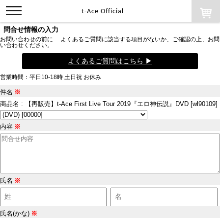
toggle
t-Ace Official
navigation
問合せ情報の入力
お問い合わせの前に… よくあるご質問に該当する項目がないか、ご確認の上、お問
い合わせください。
よくあるご質問はこちら ▶
営業時間：平日10-18時 土日祝 お休み
件名
※
商品名 : 【再販売】t-Ace First Live Tour 2019『エロ神伝説』DVD [wl90109]
内容
※
氏名
※
氏名(かな)
※