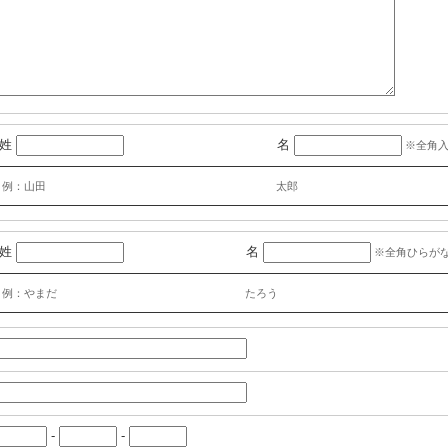
姓
名
※全角
例：山田
太郎
姓
名
※全角ひらが
例：やまだ
たろう
-
-