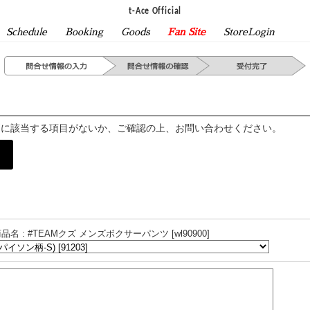
t-Ace Official
Schedule
Booking
Goods
Fan Site
StoreLogin
問に該当する項目がないか、ご確認の上、お問い合わせください。
品名 : #TEAMクズ メンズボクサーパンツ [wl90900]