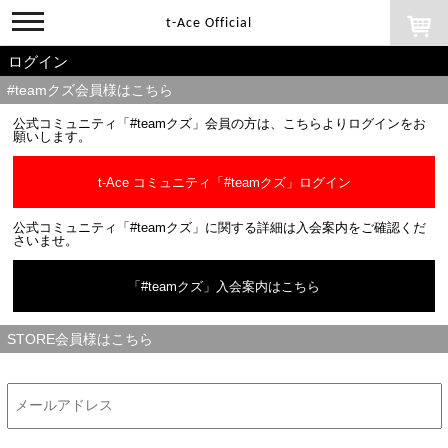
toggle
t-Ace Official
navigation
ログイン
#teamクズ会員様はこちら
公式コミュニティ「#teamクズ」会員の方は、こちらよりログインをお
願いします。
t-Ace コミュニティ「#teamクズ」ログイン
公式コミュニティ「#teamクズ」に関する詳細は入会案内をご確認くだ
さいませ。
「#teamクズ」入会案内はこちら
STORE会員様はこちら