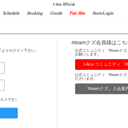
t-Ace Official
Schedule
Booking
Goods
Fan Site
StoreLogin
#teamクズ会員様はこち
下よりログイン下さい。
公式コミュニティ「#teamク
お願いします。
t-Ace コミュニティ「
公式コミュニティ「#teamク
ださいませ。
「#teamクズ」入会
スメです）