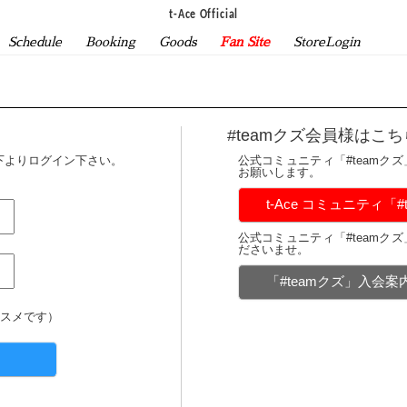
t-Ace Official
Schedule
Booking
Goods
Fan Site
StoreLogin
#teamクズ会員様はこち
下よりログイン下さい。
公式コミュニティ「#teamク
お願いします。
t-Ace コミュニティ「
公式コミュニティ「#teamク
ださいませ。
「#teamクズ」入会
スメです）